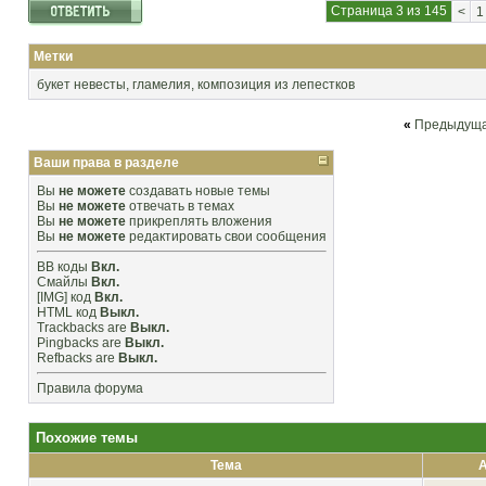
Страница 3 из 145
<
1
Метки
букет невесты
,
гламелия
,
композиция из лепестков
«
Предыдуща
Ваши права в разделе
Вы
не можете
создавать новые темы
Вы
не можете
отвечать в темах
Вы
не можете
прикреплять вложения
Вы
не можете
редактировать свои сообщения
BB коды
Вкл.
Смайлы
Вкл.
[IMG]
код
Вкл.
HTML код
Выкл.
Trackbacks
are
Выкл.
Pingbacks
are
Выкл.
Refbacks
are
Выкл.
Правила форума
Похожие темы
Тема