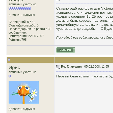
активный участник
Ставлю ещё раз фото для Victoria 
аспидистра или галакси/и вот так 
Добавить в друзья
уходит в среднем 18-25 роз...роз
должны быть хорошо настояны на в
Сообщений: 5,531
увлажнённую салфетку и накрыть
Сказал(а) спасибо: 0
чувствовать до свадьбы... :D Буде
Поблагодарили 36 раз(а) в 33
сообщениях
Регистрация: 22.06.2007
Последний раз редактировалось Onega
Рейтинг
: 798
Ирис
Re: Гламелия -
05.02.2008, 11:55
активный участник
Первый блин комом :( но пусть бу
Добавить в друзья