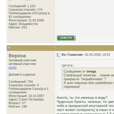
Сообщений: 1,103
Сказал(а) спасибо: 274
Поблагодарили 435 раз(а) в
92 сообщениях
Регистрация: 11.03.2008
Адрес: Владивосток
Рейтинг
: 553
Верона
Re: Гламелия -
01.04.2008, 19:32
Активный участник
активный участник
Цитата:
Сообщение от
onega
Добавить в друзья
Следующий этапчик... такая не
прекрасно "отработает "!
Сообщений: 784
А вот техника для свадебного
Сказал(а) спасибо: 0
терпения!
Поблагодарили 3 раз(а) в 3
сообщениях
Регистрация: 10.10.2007
Анюта, ты это имеешь в виду?
Адрес: Санкт Петербург.
Чудесные букеты, нежные, по цве
Возраст: 57
тебя в прекрасной монтажной тех
Рейтинг
: 199
лист может почернеть) в пакет и
и через каждые нарощенные 1.5 с