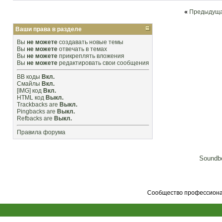
«
Предыдуща
Ваши права в разделе
Вы
не можете
создавать новые темы
Вы
не можете
отвечать в темах
Вы
не можете
прикреплять вложения
Вы
не можете
редактировать свои сообщения
BB коды
Вкл.
Смайлы
Вкл.
[IMG]
код
Вкл.
HTML код
Выкл.
Trackbacks
are
Выкл.
Pingbacks
are
Выкл.
Refbacks
are
Выкл.
Правила форума
Soundbo
Сообщество профессионал