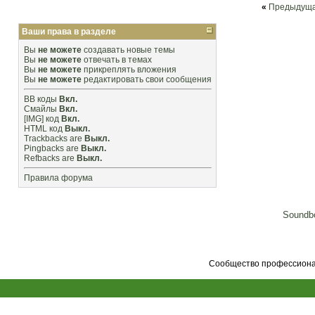
«
Предыдуща
Ваши права в разделе
Вы
не можете
создавать новые темы
Вы
не можете
отвечать в темах
Вы
не можете
прикреплять вложения
Вы
не можете
редактировать свои сообщения
BB коды
Вкл.
Смайлы
Вкл.
[IMG]
код
Вкл.
HTML код
Выкл.
Trackbacks
are
Выкл.
Pingbacks
are
Выкл.
Refbacks
are
Выкл.
Правила форума
Soundbo
Сообщество профессионал