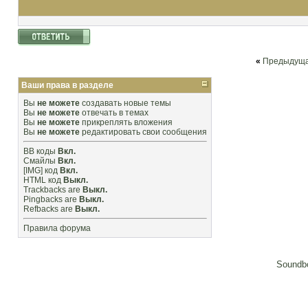
«
Предыдуща
Ваши права в разделе
Вы
не можете
создавать новые темы
Вы
не можете
отвечать в темах
Вы
не можете
прикреплять вложения
Вы
не можете
редактировать свои сообщения
BB коды
Вкл.
Смайлы
Вкл.
[IMG]
код
Вкл.
HTML код
Выкл.
Trackbacks
are
Выкл.
Pingbacks
are
Выкл.
Refbacks
are
Выкл.
Правила форума
Soundbo