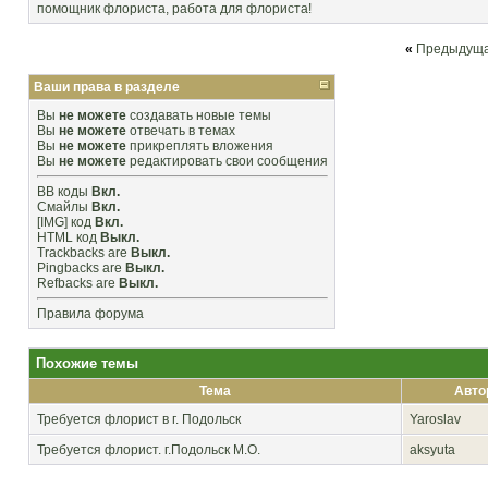
помощник флориста
,
работа для флориста!
«
Предыдуща
Ваши права в разделе
Вы
не можете
создавать новые темы
Вы
не можете
отвечать в темах
Вы
не можете
прикреплять вложения
Вы
не можете
редактировать свои сообщения
BB коды
Вкл.
Смайлы
Вкл.
[IMG]
код
Вкл.
HTML код
Выкл.
Trackbacks
are
Выкл.
Pingbacks
are
Выкл.
Refbacks
are
Выкл.
Правила форума
Похожие темы
Тема
Авто
Требуется флорист в г. Подольск
Yaroslav
Требуется флорист. г.Подольск М.О.
aksyuta