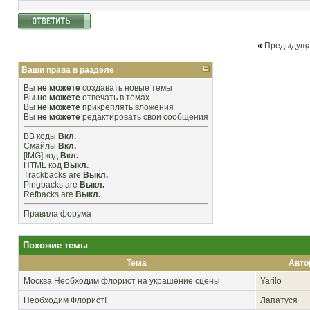
«
Предыдуща
Ваши права в разделе
Вы
не можете
создавать новые темы
Вы
не можете
отвечать в темах
Вы
не можете
прикреплять вложения
Вы
не можете
редактировать свои сообщения
BB коды
Вкл.
Смайлы
Вкл.
[IMG]
код
Вкл.
HTML код
Выкл.
Trackbacks
are
Выкл.
Pingbacks
are
Выкл.
Refbacks
are
Выкл.
Правила форума
Похожие темы
Тема
Авто
Москва
Необходим флорист на украшение сцены
Yarilo
Необходим Флорист!
Лапатуся