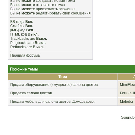
Вы
не можете
создавать новые темы
Вы
не можете
отвечать в темах
Вы
не можете
прикреплять вложения
Вы
не можете
редактировать свои сообщения
BB коды
Вкл.
Смайлы
Вкл.
[IMG]
код
Вкл.
HTML код
Выкл.
Trackbacks
are
Выкл.
Pingbacks
are
Выкл.
Refbacks
are
Выкл.
Правила форума
Похожие темы
Тема
Продам оборудование (имущество) салона цветов.
MimiFlo
Продажа салона цветов
РегинаШ
Продам мебель для салона цветов. Домодедово.
Molodci
Soundbo