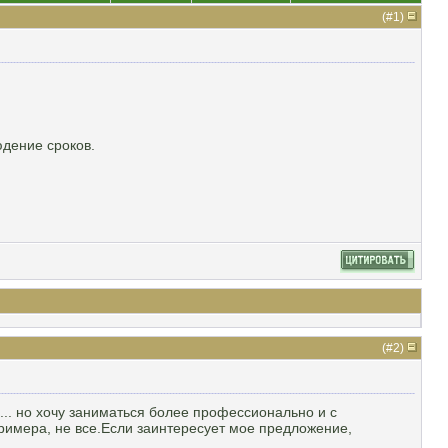
(#
1
)
юдение сроков.
(#
2
)
.. но хочу заниматься более профессионально и с
имера, не все.Если заинтересует мое предложение,