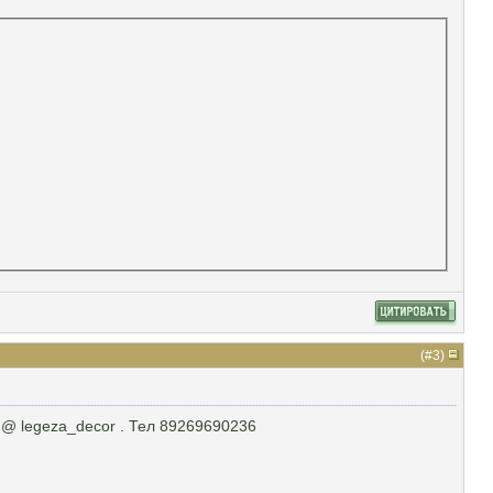
(#
3
)
 @ legeza_decor . Тел 89269690236