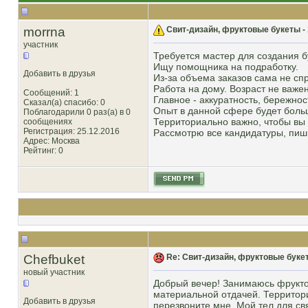
morrna
Свит-дизайн, фруктовые букеты -
участник
Требуется мастер для создания б
Ищу помощника на подработку.
Добавить в друзья
Из-за объема заказов сама не сп
Работа на дому. Возраст не важе
Сообщений: 1
Главное - аккуратность, бережнос
Сказал(а) спасибо: 0
Опыт в данной сфере будет бол
Поблагодарили 0 раз(а) в 0
Территориально важно, чтобы вы 
сообщениях
Регистрация: 25.12.2016
Рассмотрю все кандидатуры, пиши
Адрес: Москва
Рейтинг
: 0
Chefbuket
Re: Свит-дизайн, фруктовые буке
новый участник
Добрый вечер! Занимаюсь фрукто
материальной отдачей. Территор
Добавить в друзья
перезвоните мне. Мой тел для с