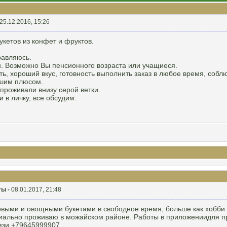
25.12.2016, 15:26
укетов из конфет и фруктов.
равляюсь.
н. Возможно Вы пенсионного возраста или учащиеся.
ть, хороший вкус, готовность выполнить заказ в любое время, собл
ьшим плюсом.
проживали внизу серой ветки.
 в личку, все обсудим.
ты -
08.01.2017, 21:48
выми и овощными букетами в свободное время, больше как хобби .
иально проживаю в можайском районе. Работы в приложениидля пр
вязи +79645999907