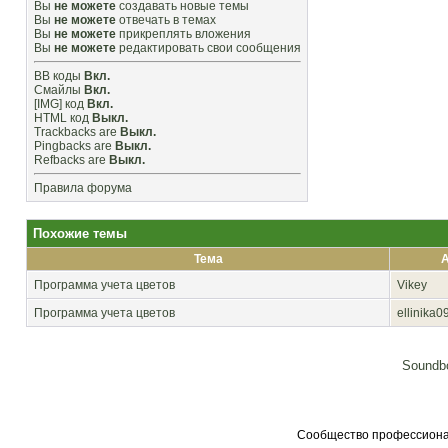
Вы
не можете
создавать новые темы
Вы
не можете
отвечать в темах
Вы
не можете
прикреплять вложения
Вы
не можете
редактировать свои сообщения
BB коды
Вкл.
Смайлы
Вкл.
[IMG]
код
Вкл.
HTML код
Выкл.
Trackbacks
are
Выкл.
Pingbacks
are
Выкл.
Refbacks
are
Выкл.
Правила форума
Похожие темы
Тема
А
Программа учета цветов
Vikey
Программа учета цветов
ellinika0
Soundbo
Сообщество профессионал