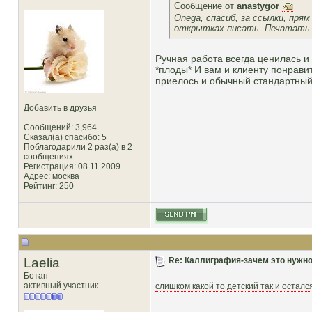
Сообщение от
anastygor
Onega, спасиб, за ссылки, пря
открытках писать. Печатать 
Ручная работа всегда ценилась и 
*плоды* И вам и клиенту понрави
приелось и обычный стандартный
Добавить в друзья
Сообщений: 3,964
Сказал(а) спасибо: 5
Поблагодарили 2 раз(а) в 2
сообщениях
Регистрация: 08.11.2009
Адрес: москва
Рейтинг
: 250
Laelia
Re: Каллиграфия-зачем это нужн
Ботан
активный участник
слишком какой то детский так и осталс