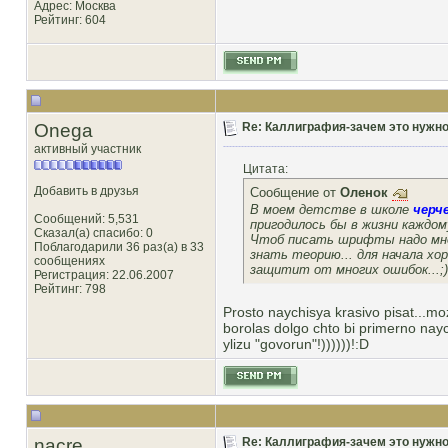
Адрес: Москва
Рейтинг
: 604
Onega
Re: Каллиграфия-зачем это нужн
активный участник
Цитата:
Добавить в друзья
Сообщение от
Оленок
В моем детстве в школе
черч
Сообщений: 5,531
пригодилось бы в жизни каждому
Сказал(а) спасибо: 0
Чтоб писать шрифты надо мно
Поблагодарили 36 раз(а) в 33
знать теорию... для начала хо
сообщениях
защитит от многих ошибок...;)
Регистрация: 22.06.2007
Рейтинг
: 798
Prosto naychisya krasivo pisat...mo
borolas dolgo chto bi primerno naych
ylizu "govorun"!))))))!:D
nacre
Re: Каллиграфия-зачем это нужн