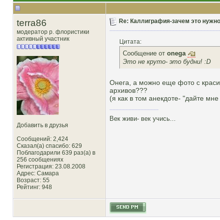
terra86
Re: Каллиграфия-зачем это нужн
модератор р. флористики
активный участник
Цитата:
Сообщение от
onega
Это не круто- это будни! :D
Онега, а можно еще фото с крас
архивов???
(я как в том анекдоте- "дайте мн
Век живи- век учись...
Добавить в друзья
Сообщений: 2,424
Сказал(а) спасибо: 629
Поблагодарили 639 раз(а) в
256 сообщениях
Регистрация: 23.08.2008
Адрес: Самара
Возраст: 55
Рейтинг
: 948