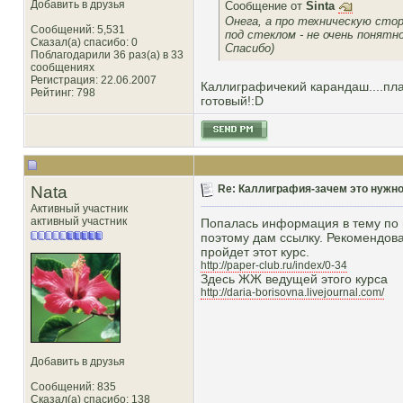
Добавить в друзья
Сообщение от
Sinta
Онега, а про техническую стор
Сообщений: 5,531
под стеклом - не очень понятн
Сказал(а) спасибо: 0
Спасибо)
Поблагодарили 36 раз(а) в 33
сообщениях
Регистрация: 22.06.2007
Каллиграфичекий карандаш....плак
Рейтинг
: 798
готовый!:D
Nata
Re: Каллиграфия-зачем это нужн
Активный участник
активный участник
Попалась информация в тему по в
поэтому дам ссылку. Рекомендоват
пройдет этот курс.
http://paper-club.ru/index/0-34
Здесь ЖЖ ведущей этого курса
http://daria-borisovna.livejournal.com/
Добавить в друзья
Сообщений: 835
Сказал(а) спасибо: 138