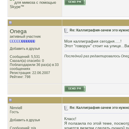
Onega
Re: Каллиграфия-зачем это нужн
активный участник
Моя каллиграфия сегодня.....!
Этот "говорун" стоит на улице...В
Добавить в друзья
Последний раз редактировалось Onega
Сообщений: 5,531
Сказал(а) спасибо: 0
Поблагодарили 36 раз(а) в 33
сообщениях
Регистрация: 22.06.2007
Рейтинг
: 798
Nimriell
Re: Каллиграфия-зачем это нужн
Гость
Класс!
Добавить в друзья
Я полазила по этой теме, посмотре
хочется визитки сделать
ручной
ра
Сообщений: n/a