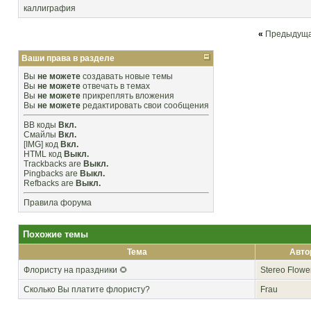
каллиграфия
«
Предыдуща
Ваши права в разделе
Вы
не можете
создавать новые темы
Вы
не можете
отвечать в темах
Вы
не можете
прикреплять вложения
Вы
не можете
редактировать свои сообщения
BB коды
Вкл.
Смайлы
Вкл.
[IMG]
код
Вкл.
HTML код
Выкл.
Trackbacks
are
Выкл.
Pingbacks
are
Выкл.
Refbacks
are
Выкл.
Правила форума
Похожие темы
Тема
Авто
Флористу на праздники 🌻
Stereo Flowe
Сколько Вы платите флористу?
Frau