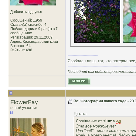
Добавить в друзья
Сообщений: 1,959
Сказал(а) спасибо: 4
Поблагодарили 9 раз(а) в 7
сообщениях
Регистрация: 29.11.2009
Адрес: Краснодарский край
Возраст: 64
Рейтинг
: 496
Свободен лишь тот, кто потерял все,
Последний раз редактировалось sluma
FlowerFay
Re: Фотографии вашего сада -
20.
новый участник
Цитата:
Сообщение от
sluma
Это всё моё:rolleyes:
Про "всё" - это я лихо замахн
моей, а моего инета). Ладно, 