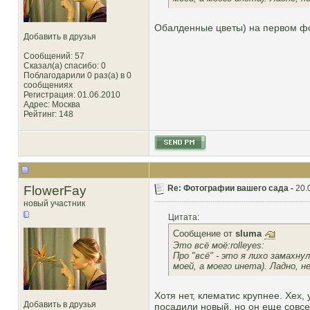
Обалденные цветы) на первом фот
Добавить в друзья
Сообщений: 57
Сказал(а) спасибо: 0
Поблагодарили 0 раз(а) в 0
сообщениях
Регистрация: 01.06.2010
Адрес: Москва
Рейтинг
: 148
FlowerFay
Re: Фотографии вашего сада -
20.
новый участник
Цитата:
Сообщение от
sluma
Это всё моё:rolleyes:
Про "всё" - это я лихо замахн
моей, а моего инета). Ладно, 
Хотя нет, клематис крупнее. Хех, 
Добавить в друзья
посадили новый, но он еще совсе