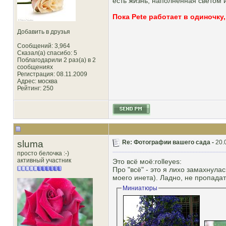
есть жизнь, наполненная светом 
Пока Pete работает в одиночку
Добавить в друзья
Сообщений: 3,964
Сказал(а) спасибо: 5
Поблагодарили 2 раз(а) в 2
сообщениях
Регистрация: 08.11.2009
Адрес: москва
Рейтинг
: 250
sluma
Re: Фотографии вашего сада -
20.
просто белочка :-)
активный участник
Это всё моё:rolleyes:
Про "всё" - это я лихо замахнула
моего инета). Ладно, не пропада
Миниатюры