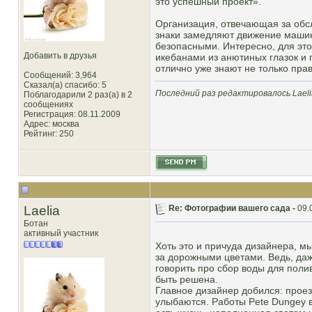
это успешный проект».
Организация, отвечающая за обсл
знаки замедляют движение машин,
безопасными. Интересно, для эт
Добавить в друзья
икебанами из анютиных глазок и 
отлично уже знают не только пра
Сообщений: 3,964
Сказал(а) спасибо: 5
Последний раз редактировалось Laelia
Поблагодарили 2 раз(а) в 2
сообщениях
Регистрация: 08.11.2009
Адрес: москва
Рейтинг
: 250
Laelia
Re: Фотографии вашего сада -
09.
Ботан
активный участник
Хоть это и причуда дизайнера, м
за дорожными цветами. Ведь, даже
говорить про сбор воды для поли
быть решена.
Главное дизайнер добился: проез
улыбаются. Работы Pete Dungey 