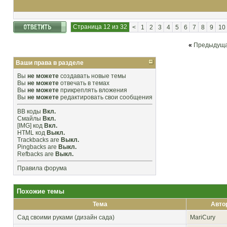
Страница 12 из 32
<
1
2
3
4
5
6
7
8
9
10
«
Предыдуща
Ваши права в разделе
Вы
не можете
создавать новые темы
Вы
не можете
отвечать в темах
Вы
не можете
прикреплять вложения
Вы
не можете
редактировать свои сообщения
BB коды
Вкл.
Смайлы
Вкл.
[IMG]
код
Вкл.
HTML код
Выкл.
Trackbacks
are
Выкл.
Pingbacks
are
Выкл.
Refbacks
are
Выкл.
Правила форума
Похожие темы
Тема
Авто
Сад своими руками (дизайн сада)
MariCury