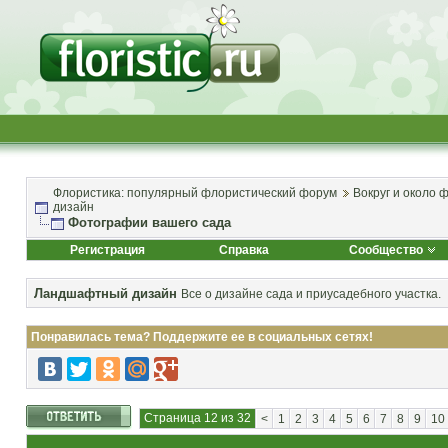
Флористика: популярный флористический форум
Вокруг и около 
дизайн
Фотографии вашего сада
Регистрация
Справка
Сообщество
Ландшафтный дизайн
Все о дизайне сада и приусадебного участка.
Понравилась тема? Поддержите ее в социальных сетях!
Страница 12 из 32
<
1
2
3
4
5
6
7
8
9
10