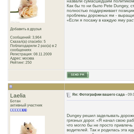
назвали сумасшедшим политиком з
Как бы то ни было Pete Dungey, с
полностью поддерживает позицию
проблемы дорожных ям - выращив
«Если я посажу в каждую яму расте
Добавить в друзья
Сообщений: 3,964
Сказал(а) спасибо: 5
Поблагодарили 2 раз(а) в 2
сообщениях
Регистрация: 08.11.2009
Адрес: москва
Рейтинг
: 250
Laelia
Re: Фотографии вашего сада -
09.
Ботан
активный участник
Dungey решил заделывать дорожн
грязных дорог. «Я начал свою раб
что могло бы не просто привлечь 
водителей. Так и родилась эта ид