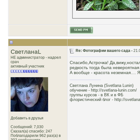
СветланаL
Re: Фотографии вашего сада -
21.
НЕ администратор - надоел
срач
Спасибо,Астрочка! Да,вижу,носта
активный участник
редкость тогда была невероятная.
А вообще - красота неземная.... Я
Светлана Лунина (Svetlana Lunin)
обучение -
http://svetlana-lunin.com/
группы курсов -
в ВК
и
в ФБ
флористический блог -
http://svetlana
Добавить в друзья
Сообщений: 7,030
Сказал(а) спасибо: 247
Поблагодарили 962 раз(а) в