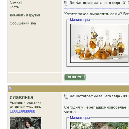
Nimriell
Re: Фотографии вашего сада -
31.
Гость
Хотите такое вырастить сами? Во
Добавить в друзья
Миниатюры
Сообщений: n/a
славянка
Re: Фотографии вашего сада -
09.
Активный участник
активный участник
Сегодня у черепашки-новоселье.П
уютно.
Миниатюры