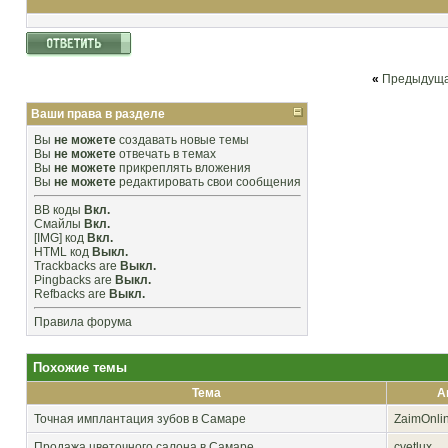
«
Предыдуща
Ваши права в разделе
Вы
не можете
создавать новые темы
Вы
не можете
отвечать в темах
Вы
не можете
прикреплять вложения
Вы
не можете
редактировать свои сообщения
BB коды
Вкл.
Смайлы
Вкл.
[IMG]
код
Вкл.
HTML код
Выкл.
Trackbacks
are
Выкл.
Pingbacks
are
Выкл.
Refbacks
are
Выкл.
Правила форума
Похожие темы
Тема
А
Точная имплантация зубов в Самаре
ZaimOnli
Продажа цветочного салона в Самаре
cvetlux