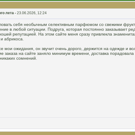
го лета -
23.06.2026, 12:24
аловать себя необычным селективным парфюмом со свежими фрукт
ние в любой ситуации. Подруга, которая постоянно заказывает ре
орошей репутацией. На этом сайте меня сразу привлекла знаменит
и абрикоса.
мои ожидания, он звучит очень дорого, держится на одежде и вол
заказа на сайте заняло минимум времени, доставка порадовала с
никаких сомнений.