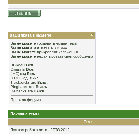
Ваши права в разделе
Вы
не можете
создавать новые темы
Вы
не можете
отвечать в темах
Вы
не можете
прикреплять вложения
Вы
не можете
редактировать свои сообщения
BB коды
Вкл.
Смайлы
Вкл.
[IMG]
код
Вкл.
HTML код
Выкл.
Trackbacks
are
Выкл.
Pingbacks
are
Выкл.
Refbacks
are
Выкл.
Правила форума
Похожие темы
Тема
Лучшая работа лета - ЛЕТО 2012