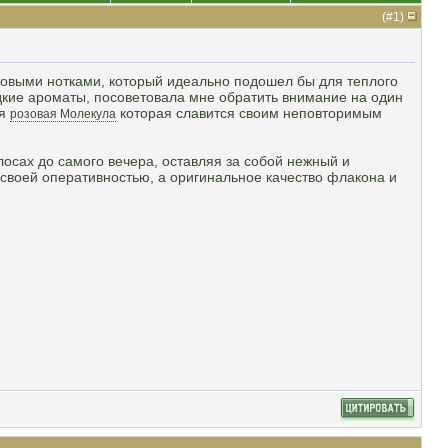
(#
1
)
овыми нотками, который идеально подошел бы для теплого
дкие ароматы, посоветовала мне обратить внимание на один
ая
которая славится своим неповторимым
розовая Молекула
осах до самого вечера, оставляя за собой нежный и
воей оперативностью, а оригинальное качество флакона и