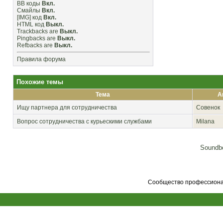
BB коды
Вкл.
Смайлы
Вкл.
[IMG]
код
Вкл.
HTML код
Выкл.
Trackbacks
are
Выкл.
Pingbacks
are
Выкл.
Refbacks
are
Выкл.
Правила форума
Похожие темы
Тема
А
Ищу партнера для сотрудничества
Cовенок
Вопрос сотрудничества с курьескими службами
Milana
Soundbo
Сообщество профессионал