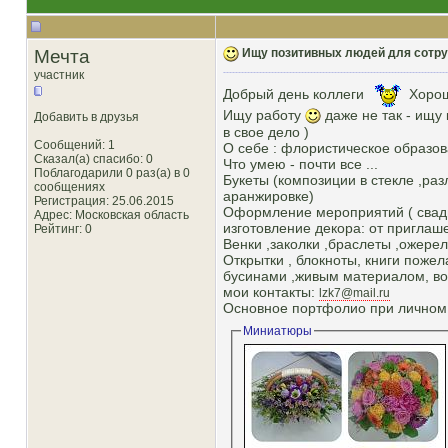
Мечта
Ищу позитивных людей для сотру
участник
Добрый день коллеги
Хорош
Ищу работу
даже не так - ищу
Добавить в друзья
в свое дело )
Сообщений: 1
О себе : флористическое образова
Сказал(а) спасибо: 0
Что умею - почти все ...
Поблагодарили 0 раз(а) в 0
Букеты (композиции в стекле ,раз
сообщениях
аранжировке)
Регистрация: 25.06.2015
Оформление мероприятий ( свадьбы
Адрес: Московская область
изготовление декора: от приглаш
Рейтинг
: 0
Венки ,заколки ,браслеты ,ожерел
Открытки , блокноты, книги пожел
бусинами ,живым материалом, вос
мои контакты:
lzk7@mail.ru
Основное портфолио при личном
Миниатюры