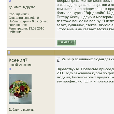
Добрый день, Мечта! Меня зовут 
я совладелица салона цветов и ав
Добавить в друзья
том числе и по оформлениям пра
большое: курсы "Эф-дизайн" 14 д
Сообщений: 2
Питеру Хессу и другим мастерам
Сказал(а) спасибо: 0
лет тоже пошел на пользу. Я лег
Поблагодарили 0 раз(а) в 0
вазах, кувшинах, стекле. Люблю 
сообщениях
Регистрация: 13.08.2010
Этого мне и не хватает. Может бы
Рейтинг
: 0
Ксения7
Re: Ищу позитивных людей для с
новый участник
Здравствуйте. Позвольте присоед
2001 году закончила курсы по фит
людьми, большой опыт продаж.Быс
эту профессию. Если я пригожусь
Добавить в друзья