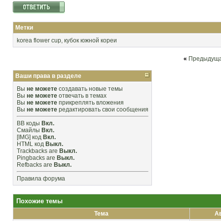
Метки
korea flower cup
,
кубок южной кореи
«
Предыдуща
Ваши права в разделе
Вы
не можете
создавать новые темы
Вы
не можете
отвечать в темах
Вы
не можете
прикреплять вложения
Вы
не можете
редактировать свои сообщения
BB коды
Вкл.
Смайлы
Вкл.
[IMG]
код
Вкл.
HTML код
Выкл.
Trackbacks
are
Выкл.
Pingbacks
are
Выкл.
Refbacks
are
Выкл.
Правила форума
Похожие темы
Тема
А