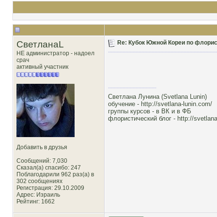
СветланаL
Re: Кубок Южной Кореи по флористи
НЕ администратор - надоел
срач
активный участник
Светлана Лунина (Svetlana Lunin)
обучение -
http://svetlana-lunin.com/
группы курсов -
в ВК
и
в ФБ
флористический блог -
http://svetlana
Добавить в друзья
Сообщений: 7,030
Сказал(а) спасибо: 247
Поблагодарили 962 раз(а) в
302 сообщениях
Регистрация: 29.10.2009
Адрес: Израиль
Рейтинг
: 1662