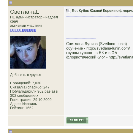
СветланаL
Re: Кубок Южной Кореи по флористи
НЕ администратор - надоел
срач
активный участник
Светлана Лунина (Svetlana Lunin)
обучение -
http://svetlana-lunin.com/
группы курсов -
в ВК
и
в ФБ
флористический блог -
http://svetlana
Добавить в друзья
Сообщений: 7,030
Сказал(а) спасибо: 247
Поблагодарили 962 раз(а) в
302 сообщениях
Регистрация: 29.10.2009
Адрес: Израиль
Рейтинг
: 1662