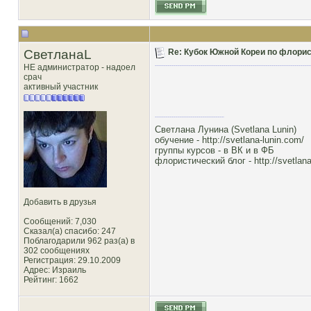
СветланаL
Re: Кубок Южной Кореи по флористи
НЕ администратор - надоел
срач
активный участник
Светлана Лунина (Svetlana Lunin)
обучение -
http://svetlana-lunin.com/
группы курсов -
в ВК
и
в ФБ
флористический блог -
http://svetlana
Добавить в друзья
Сообщений: 7,030
Сказал(а) спасибо: 247
Поблагодарили 962 раз(а) в
302 сообщениях
Регистрация: 29.10.2009
Адрес: Израиль
Рейтинг
: 1662