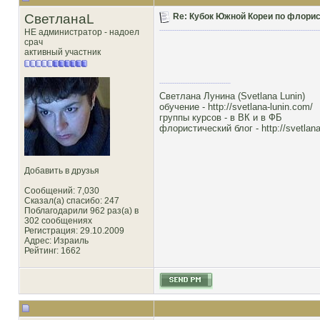
СветланаL
Re: Кубок Южной Кореи по флористи
НЕ администратор - надоел
срач
активный участник
Светлана Лунина (Svetlana Lunin)
обучение -
http://svetlana-lunin.com/
группы курсов -
в ВК
и
в ФБ
флористический блог -
http://svetlana
Добавить в друзья
Сообщений: 7,030
Сказал(а) спасибо: 247
Поблагодарили 962 раз(а) в
302 сообщениях
Регистрация: 29.10.2009
Адрес: Израиль
Рейтинг
: 1662