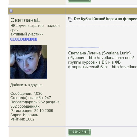
СветланаL
Re: Кубок Южной Кореи по флористи
НЕ администратор - надоел
срач
активный участник
Светлана Лунина (Svetlana Lunin)
обучение -
http://svetlana-lunin.com/
группы курсов -
в ВК
и
в ФБ
флористический блог -
http://svetlana
Добавить в друзья
Сообщений: 7,030
Сказал(а) спасибо: 247
Поблагодарили 962 раз(а) в
302 сообщениях
Регистрация: 29.10.2009
Адрес: Израиль
Рейтинг
: 1662