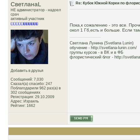
СветланаL
Re: Кубок Южной Кореи по флористи
НЕ администратор - надоел
срач
активный участник
Пока,к сожалению - это все. Проч
окол 1 Гб,есть и больше. Если та
Светлана Лунина (Svetlana Lunin)
обучение -
http://svetlana-lunin.com/
группы курсов -
в ВК
и
в ФБ
флористический блог -
http://svetlana
Добавить в друзья
Сообщений: 7,030
Сказал(а) спасибо: 247
Поблагодарили 962 раз(а) в
302 сообщениях
Регистрация: 29.10.2009
Адрес: Израиль
Рейтинг
: 1662