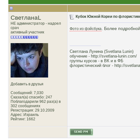
СветланаL
Кубок Южной Кореи по флористике (
НЕ администратор - надоел
срач
. Более подробно
Фото из фэйсбука
активный участник
Светлана Лунина (Svetlana Lunin)
обучение -
http://svetlana-lunin.com/
группы курсов -
в ВК
и
в ФБ
флористический блог -
http://svetlana
Добавить в друзья
Сообщений: 7,030
Сказал(а) спасибо: 247
Поблагодарили 962 раз(а) в
302 сообщениях
Регистрация: 29.10.2009
Адрес: Израиль
Рейтинг
: 1662