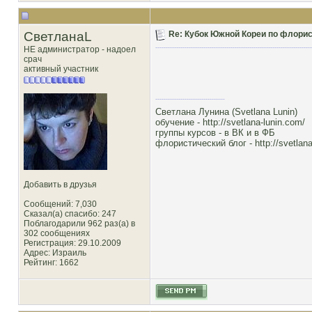
СветланаL
Re: Кубок Южной Кореи по флористи
НЕ администратор - надоел
срач
активный участник
Светлана Лунина (Svetlana Lunin)
обучение -
http://svetlana-lunin.com/
группы курсов -
в ВК
и
в ФБ
флористический блог -
http://svetlana
Добавить в друзья
Сообщений: 7,030
Сказал(а) спасибо: 247
Поблагодарили 962 раз(а) в
302 сообщениях
Регистрация: 29.10.2009
Адрес: Израиль
Рейтинг
: 1662