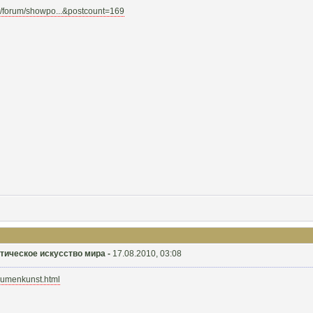
.ru/forum/showpo...&postcount=169
ристическое искусство мира -
17.08.2010, 03:08
.umenkunst.html