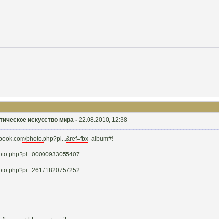
ристическое искусство мира -
22.08.2010, 12:38
#!
ebook.com/photo.php?pi...&ref=fbx_album
hoto.php?pi...00000933055407
hoto.php?pi...26171820757252