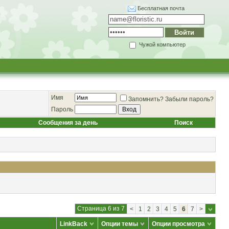
Бесплатная почта
Чужой компьютер
Имя
Запомнить?
Забыли пароль?
Пароль
Сообщения за день
Поиск
Страница 6 из 7
<
1
2
3
4
5
6
7
>
LinkBack
Опции темы
Опции просмотра