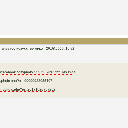
ристическое искусство мира -
26.08.2010, 15:52
#!
w.facebook.com/photo.php?pi...&ref=fbx_album
m/photo.php?pi...00000933055407
com/photo.php?pi...26171820757252