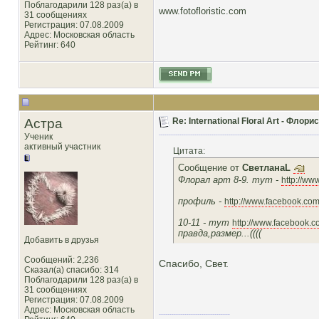
Поблагодарили 128 раз(а) в
www.fotofloristic.com
31 сообщениях
Регистрация: 07.08.2009
Адрес: Московская область
Рейтинг
: 640
Астра
Re: International Floral Art - Фло
Ученик
активный участник
Цитата:
Сообщение от
СветланаL
Флорал арт 8-9. тут -
http://ww
профиль -
http://www.facebook.co
10-11 - тут
http://www.facebook.
правда,размер...((((
Добавить в друзья
Сообщений: 2,236
Спасибо, Свет.
Сказал(а) спасибо: 314
Поблагодарили 128 раз(а) в
31 сообщениях
Регистрация: 07.08.2009
Адрес: Московская область