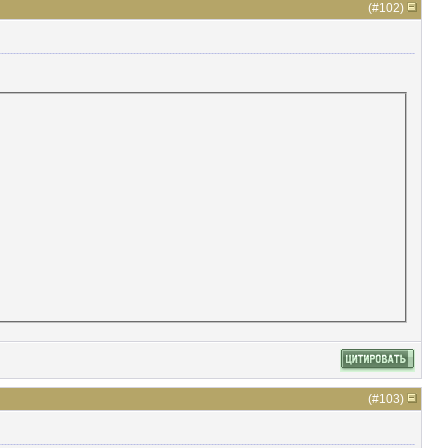
(#
102
)
(#
103
)