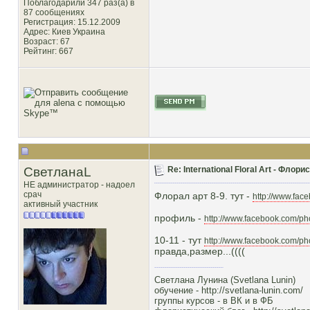
Поблагодарили 347 раз(а) в
87 сообщениях
Регистрация: 15.12.2009
Адрес: Киев Украина
Возраст: 67
Рейтинг
: 667
СветланаL
Re: International Floral Art - Фло
НЕ администратор - надоел
срач
Флорал арт 8-9. тут -
http://www.fac
активный участник
профиль -
http://www.facebook.com/p
10-11 - тут
http://www.facebook.com/p
правда,размер...((((
Светлана Лунина (Svetlana Lunin)
обучение -
http://svetlana-lunin.com/
группы курсов -
в ВК
и
в ФБ