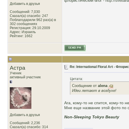
флористический блог -
http://svetlana
Добавить в друзья
Сообщений: 7,030
Сказал(а) спасибо: 247
Поблагодарили 962 раз(а) в
302 сообщениях
Регистрация: 29.10.2009
Адрес: Израиль
Рейтинг
: 1662
Астра
Re: International Floral Art - Фло
Ученик
активный участник
Цитата:
Сообщение от
alena
Идеи летают в воздухе!
Ага, кому-то не спится, кому-то н
Мне еще название этой фото по 
Добавить в друзья
Non-Sleeping Tokyo Beauty
Сообщений: 2,236
Сказал(а) спасибо: 314