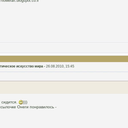
-flowerart.blogspot.co.il
ристическое искусство мира -
26.08.2010, 15:45
е сидится.
)))
ссылочке Онеги понравилось -