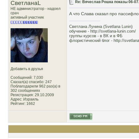
СветланаL
Re: Вячеслав Рошка показы 06-07.
НЕ администратор - надоел
срач
А что Слава сказал про пассифло
активный участник
Светлана Лунина (Svetlana Lunin)
обучение -
http://svetlana-lunin.com/
группы курсов -
в ВК
и
в ФБ
флористический блог -
http://svetlana
Добавить в друзья
Сообщений: 7,030
Сказал(а) спасибо: 247
Поблагодарили 962 раз(а) в
302 сообщениях
Регистрация: 29.10.2009
Адрес: Израиль
Рейтинг
: 1662