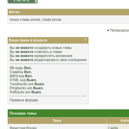
Метки
показ славы роски
,
слава роска
«
Предыдуща
Ваши права в разделе
Вы
не можете
создавать новые темы
Вы
не можете
отвечать в темах
Вы
не можете
прикреплять вложения
Вы
не можете
редактировать свои сообщения
BB коды
Вкл.
Смайлы
Вкл.
[IMG]
код
Вкл.
HTML код
Выкл.
Trackbacks
are
Выкл.
Pingbacks
are
Выкл.
Refbacks
are
Выкл.
Правила форума
Похожие темы
Тема
Авто
Вячеслав Рошка
Laelia