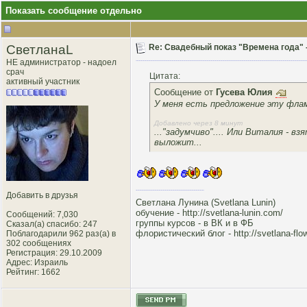
Показать сообщение отдельно
СветланаL
Re: Свадебный показ "Времена года" - 
НЕ администратор - надоел
срач
Цитата:
активный участник
Сообщение от
Гусева Юлия
У меня есть предложение эту флам
Добавлено через 8 минут
..."задумчиво".... Или Виталия - в
выложит...
Добавить в друзья
Светлана Лунина (Svetlana Lunin)
обучение -
http://svetlana-lunin.com/
Сообщений: 7,030
группы курсов -
в ВК
и
в ФБ
Сказал(а) спасибо: 247
флористический блог -
http://svetlana-flo
Поблагодарили 962 раз(а) в
302 сообщениях
Регистрация: 29.10.2009
Адрес: Израиль
Рейтинг
: 1662