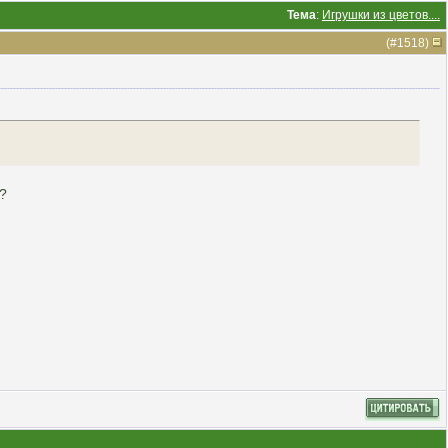
Тема
:
Игрушки из цветов....
(#
1518
)
?