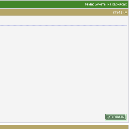
Тема
:
Букеты на каркасах
(#
941
)