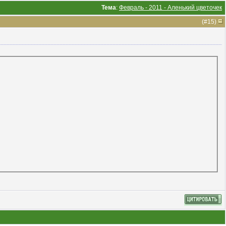
Тема
:
Февраль - 2011 - Аленький цветочек
(#
15
)