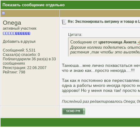
Показать сообщение отдельно
Onega
Re: Экспонировать витрину и товар в
активный участник
Цитата:
Добавить в друзья
Сообщение от
цветочница Анюта
Дорогие коллеги поделитесь опыто
Сообщений: 5,531
растения ,так чтобы это выгляде
Сказал(а) спасибо: 0
Поблагодарили 36 раз(а) в 33
сообщениях
Танюша...мне лично похвастаться неч
Регистрация: 22.06.2007
что и знаю как...просто некогда....!!!
Рейтинг
: 798
Так как я постоянно все переставляю.
одна а работы много иногда просто н
здорово! Но у меня пока так! просто 
Последний раз редактировалось Onega; 06