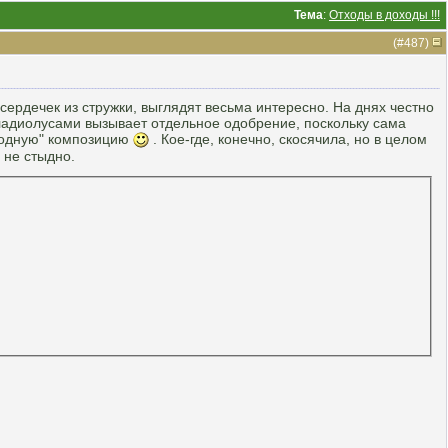
Тема
:
Отходы в доходы !!!
(#
487
)
 сердечек из стружки, выглядят весьма интересно. На днях честно
гладиолусами вызывает отдельное одобрение, поскольку сама
ходную" композицию
. Кое-где, конечно, скосячила, но в целом
 не стыдно.