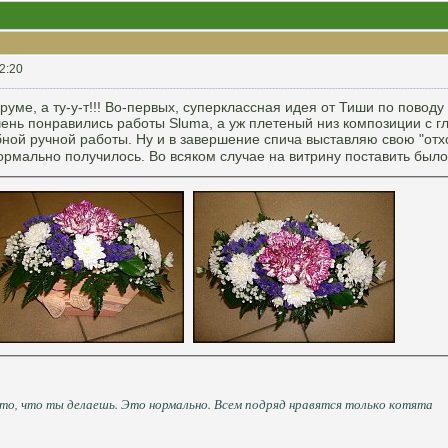
2:20
уме, а ту-у-т!!! Во-первых, суперклассная идея от Тиши по поводу
чень понравились работы Sluma, а уж плетеный низ композиции с 
ной ручной работы. Ну и в завершение спича выставляю свою "от
нормально получилось. Во всяком случае на витрину поставить было
 то, что ты делаешь. Это нормально. Всем подряд нравятся только котята