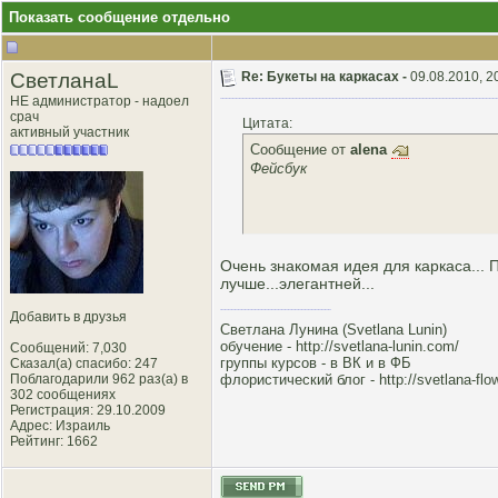
Показать сообщение отдельно
СветланаL
Re: Букеты на каркасах -
09.08.2010, 2
НЕ администратор - надоел
срач
Цитата:
активный участник
Сообщение от
alena
Фейсбук
Очень знакомая идея для каркаса... П
лучше...элегантней...
Добавить в друзья
Светлана Лунина (Svetlana Lunin)
обучение -
http://svetlana-lunin.com/
Сообщений: 7,030
группы курсов -
в ВК
и
в ФБ
Сказал(а) спасибо: 247
Поблагодарили 962 раз(а) в
флористический блог -
http://svetlana-flo
302 сообщениях
Регистрация: 29.10.2009
Адрес: Израиль
Рейтинг
: 1662