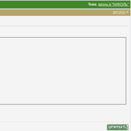
Тема
:
жизнь в "НИКОЛЬ"
(#
1102
)