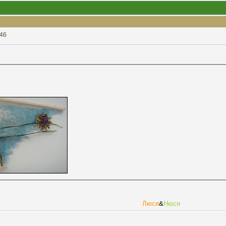
:46
Люся
&
Нюся