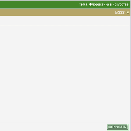
Тема
:
Флористика в искусстве
(#
333
)