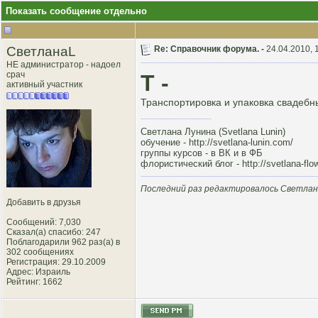
Показать сообщение отдельно
СветланаL
Re: Справочник форума. -
24.04.2010, 
НЕ администратор - надоел
срач
Т -
активный участник
Транспортировка и упаковка свадебны
Светлана Лунина (Svetlana Lunin)
обучение -
http://svetlana-lunin.com/
группы курсов -
в ВК
и
в ФБ
флористический блог -
http://svetlana-flo
Последний раз редактировалось Светлана
Добавить в друзья
Сообщений: 7,030
Сказал(а) спасибо: 247
Поблагодарили 962 раз(а) в
302 сообщениях
Регистрация: 29.10.2009
Адрес: Израиль
Рейтинг
: 1662