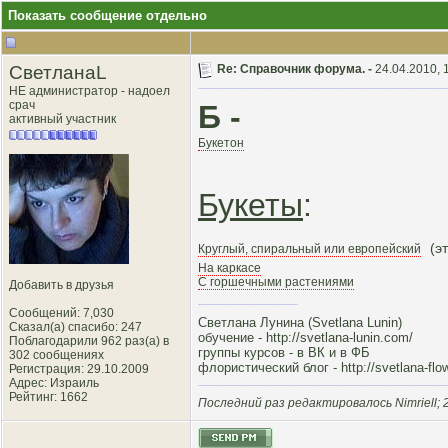
Показать сообщение отдельно
СветланаL
Re: Справочник форума. -
24.04.2010, 
НЕ администратор - надоел
срач
Б -
активный участник
Букетон
Букеты
:
(э
Круглый, спиральный или европейский
На каркасе
С горшечными растениями
Добавить в друзья
Сообщений: 7,030
Светлана Лунина (Svetlana Lunin)
Сказал(а) спасибо: 247
обучение -
http://svetlana-lunin.com/
Поблагодарили 962 раз(а) в
группы курсов -
в ВК
и
в ФБ
302 сообщениях
флористический блог -
http://svetlana-flo
Регистрация: 29.10.2009
Адрес: Израиль
Рейтинг
: 1662
Последний раз редактировалось Nimriell; 