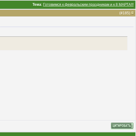
Тема
:
Готовимся к февральским праздникам и к 8 МАРТА!!!
(#
185
)