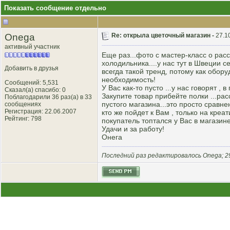
Показать сообщение отдельно
Onega
Re: открыла цветочный магазин -
27.1
активный участник
Еще раз...фото с мастер-класс о расст
холодильника....у нас тут в Швеции се
Добавить в друзья
всегда такой тренд, потому как оборуд
необходимость!
Сообщений: 5,531
У Вас как-то пусто ...у нас говорят , 
Сказал(а) спасибо: 0
Закупите товар прибейте полки ...рас
Поблагодарили 36 раз(а) в 33
пустого магазина...это просто сравнен
сообщениях
Регистрация: 22.06.2007
кто же пойдет к Вам , только на креати
Рейтинг
: 798
покупатель топтался у Вас в магазин
Удачи и за работу!
Онега
Последний раз редактировалось Onega; 29