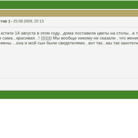
ов :) -
25.08.2009, 20:13
кстати 14 августа в этом году...дома поставила цветы на столы...а 
сама...красивая...! ))))))) Мы вообще никому не сказали , что жени
о жены....она и мой сын были свидетелями...вот так...мы так захотели