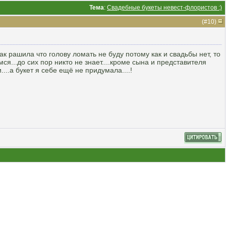
Тема
:
Свадебные букеты невест-флористов :)
(#
10
)
так рашила что голову ломать не буду потому как и свадьбы нет, то
мся...до сих пор никто не знает....кроме сына и представителя
....а букет я себе ещё не придумала....!