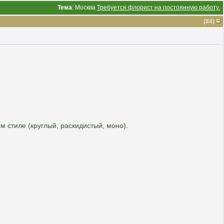
Тема
: Москва
Требуется флорист на постоянную работу.
(#
4
)
 стиле (круглый, раскидистый, моно).