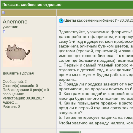
Показать сообщение отдельно
Anemone
Цветы как семейный бизнес? -
30.08.2
участник
Здравствуйте, уважаемые флористы! 
давно работает флористом, интересу
сижу 3-й год в декрете, моя професси
закончила элитным бутиком цветов, з
цветами (срезкой, горшечкой) и зака
именно цветочного бизнеса. Т.к я ни
салон где большие продажи), возни
1. Первый и самый главный вопрос м
отдавать в детский сад, а как даль
Добавить в друзья
время мы с мужем будем работать вд
вариант...
Сообщений: 2
2. Правда ли продажи зависят от мес
Сказал(а) спасибо: 0
практически, но продажи почему-то б
Поблагодарили 0 раз(а) в 0
3. Как грамотно подойти к первой по
сообщениях
месяцы будет много списания, но вс
Регистрация: 30.08.2017
Адрес: ...
4. Как вы повышаете продажи в заст
Рейтинг
: 0
вряд ли в первый год нам сразу так 
запускаете?
5. Так же интересует наценка на тов
Чтобы хватило на аренду, налоги, ко