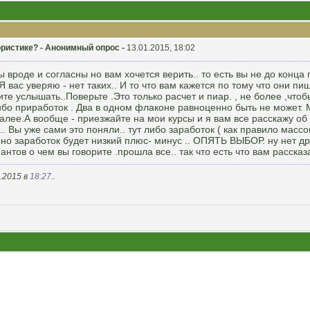
ристике? - Анонимный опрос -
13.01.2015, 18:02
ы вроде и согласны но вам хочется верить.. то есть вы не до конц
Я вас уверяю - нет таких.. И то что вам кажется по тому что они пи
ите услышать..Поверьте .Это только расчет и пиар. , не более ,чтоб
либо приработок . Два в одном флаконе равноценно быть не может.
далее.А вообще - приезжайте на мои курсы и я вам все расскажу об 
. Вы уже сами это поняли.. тут либо заработок ( как правило масс
- но заработок будет низкий плюс- минус .. ОПЯТЬ ВЫБОР. ну нет д
иантов о чем вы говорите .прошла все.. так что есть что вам расска
.2015 в
18:27
..