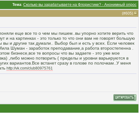
Тема
:
Сколько вы зарабатываете на Флористике? - Анонимный опрос
(#
605
)
а поняли еще все то о чем мы пишем..вы упорно хотите верить что
шут и на картинках - это только то что они вам не говорят большую
ы вы и другие так думали.. Выбор был и есть у всех. Если человек
 Мила Шуман - заработок преподавание,а работа второстепенна .
этом бизнесе,все те вопросы что вы задаете - это уже мое
овка) ,либо можно потворить ( пределы и уровни варьируются в
ругих вариантов.Все встанет сразу в голове по полочкам..У меня
зать
http://vk.com/club80975761