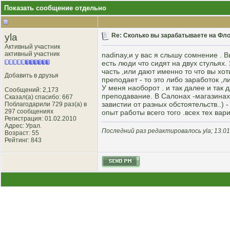
Показать сообщение отдельно
yla
Re: Сколько вы зарабатываете на Фло
Активный участник
активный участник
nadinay,и у вас я слышу сомнение . В
есть люди что сидят на двух стульях. 
часть ,или дают именно то что вы хот
Добавить в друзья
преподает - то это либо заработок ,
У меня наоборот . и так далее и так 
Сообщений: 2,173
преподавание. В Салонах -магазинах.
Сказал(а) спасибо: 667
завистии от разных обстоятельств..) 
Поблагодарили 729 раз(а) в
297 сообщениях
опыт работы всего того .всех тех вар
Регистрация: 01.02.2010
Адрес: Урал.
Последний раз редактировалось yla; 13.01
Возраст: 55
Рейтинг
: 843