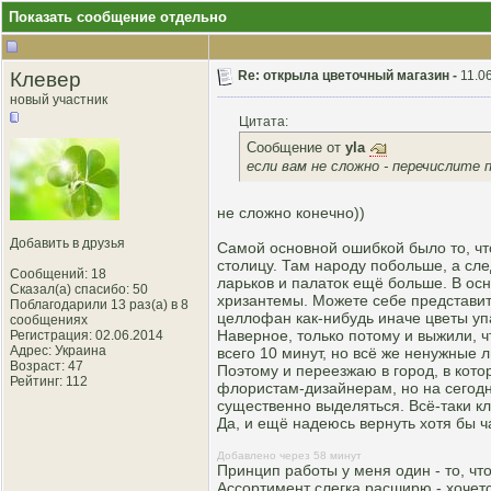
Показать сообщение отдельно
Клевер
Re: открыла цветочный магазин -
11.0
новый участник
Цитата:
Сообщение от
yla
если вам не сложно - перечислите 
не сложно конечно))
Добавить в друзья
Самой основной ошибкой было то, что
столицу. Там народу побольше, а сле
Сообщений: 18
ларьков и палаток ещё больше. В осн
Сказал(а) спасибо: 50
хризантемы. Можете себе представить
Поблагодарили 13 раз(а) в 8
целлофан как-нибудь иначе цветы упа
сообщениях
Наверное, только потому и выжили, чт
Регистрация: 02.06.2014
Адрес: Украина
всего 10 минут, но всё же ненужные 
Возраст: 47
Поэтому и переезжаю в город, в кото
Рейтинг
: 112
флористам-дизайнерам, но на сегодн
существенно выделяться. Всё-таки кл
Да, и ещё надеюсь вернуть хотя бы ч
Добавлено через 58 минут
Принцип работы у меня один - то, чт
Ассортимент слегка расширю - хочет