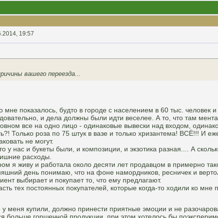
6.2014, 19:57
причины вашего переезда...
 мне показалось, будто в городе с населением в 60 тыс. человек 
довательно, и дела должны были идти веселее. А то, что там мента
овном все на одно лицо - одинаковые вывески над входом, одинак
?! Только роза по 75 штук в вазе и только хризантема! ВСЁ!!! И 
ковать не могут.
о у нас и букеты были, и композиции, и экзотика разная.... А сколь
лишние расходы.
ром я живу и работала около десяти лет продавцом в примерно тако
яшний день понимаю, что на фоне намордников, ресничек и верто
иент выбирает и покупает то, что ему предлагают.
асть тех постоянных покупателей, которые когда-то ходили ко мне 
о у меня купили, должно принести приятные эмоции и не разочаров
ся больше горшечной продукции, при этом хотелось бы поэксперим