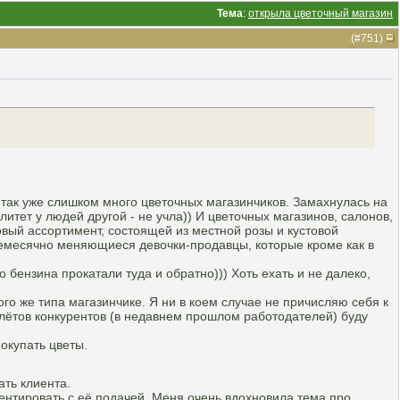
Тема
:
открыла цветочный магазин
(#
751
)
и так уже слишком много цветочных магазинчиков. Замахнулась на
литет у людей другой - не учла)) И цветочных магазинов, салонов,
овый ассортимент, состоящей из местной розы и кустовой
ежемесячно меняющиеся девочки-продавцы, которые кроме как в
ко бензина прокатали туда и обратно))) Хоть ехать и не далеко,
го же типа магазинчике. Я ни в коем случае не причисляю себя к
лётов конкурентов (в недавнем прошлом работодателей) буду
покупать цветы.
ать клиента.
ентировать с её подачей. Меня очень вдохновила тема про