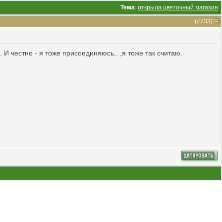
Тема
:
открыла цветочный магазин
(#
733
)
И честно - я тоже присоединяюсь.. ,я тоже так считаю.