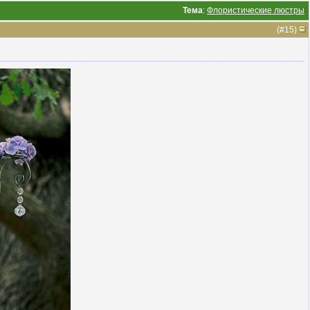
Тема
:
Флористические люстры
(#
15
)