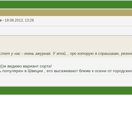
е -
18.08.2012, 13:28
стет у нас - очень ажурная. У этой, , про которую я спрашиваю, резно
)))и видимо вариант сорта!
нь популярен в Швеции , его высаживают ближе к осени от городски