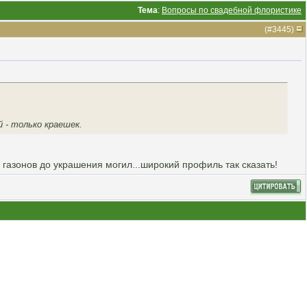
Тема
:
Вопросы по свадебной флористике
(#
3445
)
й - только краешек.
х газонов до украшения могил...широкий профиль так сказать!