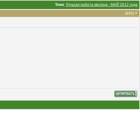
Тема
:
Лучшая работа месяца - МАЙ 2012 года
(#
45
)