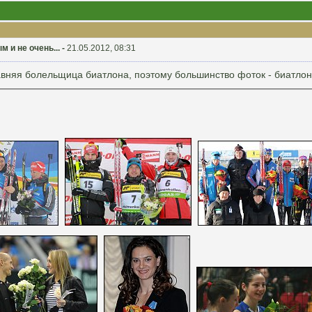
 и не очень... -
21.05.2012, 08:31
вняя болельщица биатлона, поэтому большинство фоток - биатлони