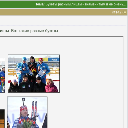
Тема
:
Букеты разным лицам - знаменитым и не очень...
(#
142
)
сты. Вот такие разные букеты...