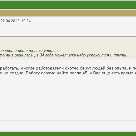
-
22.04.2012, 19:34
волится и идти только учится
то ли я решилась , в 34 года может уже надо успокоится и плыть.
ботать, многие работодатели охотно берут людей без опыта, и по
е не поздно. Работу сложно найти после 45, у Вас еще есть время 