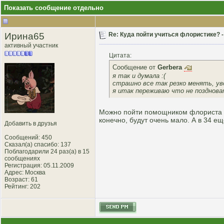
Показать сообщение отдельно
Ирина65
Re: Куда пойти учиться флористике? 
активный участник
Цитата:
Сообщение от
Gerbera
я так и думала :(
страшно все так резко менять, у
я итак переживаю что не позднова
Можно пойти помощником флориста ра
конечно, будут очень мало. А в 34 ещ
Добавить в друзья
Сообщений: 450
Сказал(а) спасибо: 137
Поблагодарили 24 раз(а) в 15
сообщениях
Регистрация: 05.11.2009
Адрес: Москва
Возраст: 61
Рейтинг
: 202