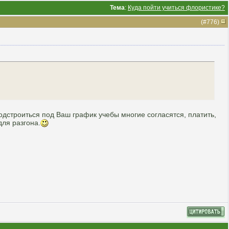
Тема
:
Куда пойти учиться флористике?
(#
776
)
дстроиться под Ваш график учебы многие согласятся, платить,
для разгона.