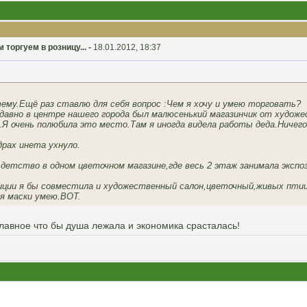
торгуем в розницу... -
18.01.2012, 18:37
ему.Ещё раз ставлю для себя вопрос :Чем я хочу и умею торговать?
авно в центре нашего города был малюсенький магазинчик от художес
 очень полюбила это место.Там я иногда видела работы деда.Ничего 
драх инета ухнуло.
 детство в одном цветочном магазине,где весь 2 этаж занимала экспо
иции я бы совместила и художественный салон,цветочный,живых птиц,
 я маски умею.ВОТ.
лавное что бы душа лежала и экономика срасталась!