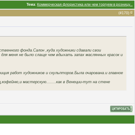
Тема
:
Коммерческая флористика или чем торгуем в розницу...
(#
170
)
твенного фонда.Салон ,куда художники сдавали свои
для меня не было слаще чем вдыхать запах маслянных красок и
зиция работ художников и скульпторов.Была очарована.и главное
кофейню,и мастерскую........как в Венеции-тут на стене