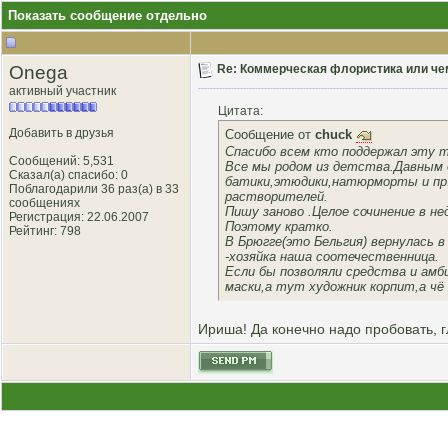
Показать сообщение отдельно
Onega
Re: Коммерческая флористика или чем 
активный участник
Цитата:
Добавить в друзья
Сообщение от
chuck
Спасибо всем кто поддержал эту т
Сообщений: 5,531
Все мы родом из детства.Давным д
Сказал(а) спасибо: 0
батики,этюдики,натюрморты и пр.Я
Поблагодарили 36 раз(а) в 33
растворителей.
сообщениях
Пишу заново .Целое сочинение в не
Регистрация: 22.06.2007
Поэтому кратко.
Рейтинг
: 798
В Брюгге(это Бельгия) вернулась в
-хозяйка наша соотечественница.
Если бы позволяли средства и амб
маски,а тут художник корпит,а чё
Ириша! Да конечно надо пробовать, г