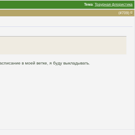
Тема
:
Траурная флористика
(#
709
)
расписание в моей ветке, я буду выкладывать.