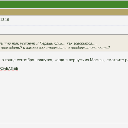
 13:19
ла что так усохнут :( Первый блин... как говорится....
т проходить? и какова его стоимость и продолжительность?
 в конце сентября начнутся, когда я вернусь из Москвы, смотрите 
F3%F2%EA%EE