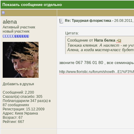
Показать сообщение отдельно
alena
Re: Траурная флористика -
26.08.2011,
Активный участник
новый участник
Цитата:
Сообщение от
Ната белка
Техника клеяния. А нахлест - не уч
Алена, а когда мастер-класс буде
звоните 067 786 01 80 , все семинары
http://www.floristic.ru/forum/showth...E1%
Добавить в друзья
Сообщений: 2,200
Сказал(а) спасибо: 305
Поблагодарили 347 раз(а) в
87 сообщениях
Регистрация: 15.12.2009
Адрес: Киев Украина
Возраст: 67
Рейтинг
: 667