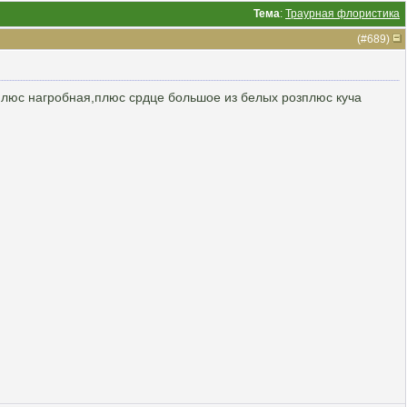
Тема
:
Траурная флористика
(#
689
)
 плюс нагробная,плюс срдце большое из белых розплюс куча