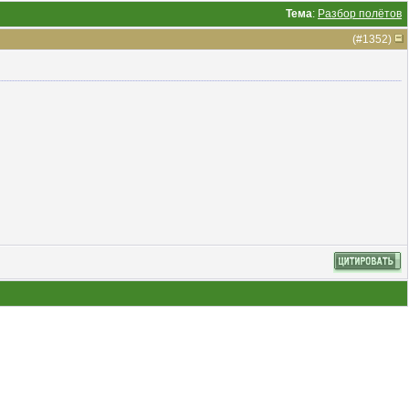
Тема
:
Разбор полётов
(#
1352
)