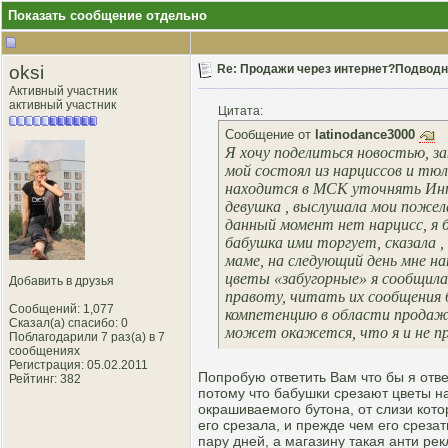
Показать сообщение отдельно
oksi
Re: Продажи через интернет?Подводны
Активный участник
активный участник
Цитата:
Сообщение от
latinodance3000
Я хочу поделиться новостью, за
мой состоял из нарциссов и тю
находится в МСК уточнять Инт
девушка , выслушала мои пожела
данный момент нет нарцисс, я б
бабушка ими торгует, сказала ,
маме, на следующий день мне на
цветы «забугорные» я сообщила
Добавить в друзья
правоту, читать их сообщения б
Сообщений: 1,077
компетенцию в области продаж 
Сказал(а) спасибо: 0
может окажется, что я и не пр
Поблагодарили 7 раз(а) в 7
сообщениях
Регистрация: 05.02.2011
Попробую ответить Вам что бы я отве
Рейтинг
: 382
потому что бабушки срезают цветы на
окрашиваемого бутона, от слизи кото
его срезала, и прежде чем его срезат
пару дней, а магазину такая анти ре