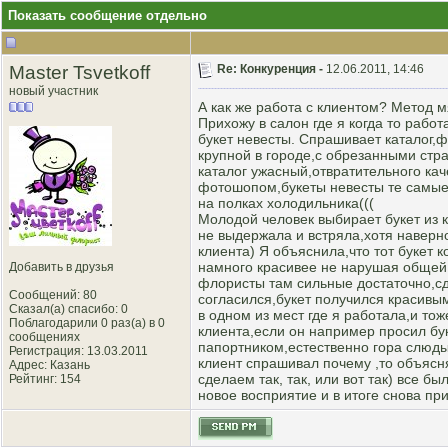
Показать сообщение отдельно
Master Tsvetkoff
Re: Конкуренция -
12.06.2011, 14:46
новый участник
А как же работа с клиентом? Метод м
Прихожу в салон где я когда то рабо
букет невесты. Спрашивает каталог,
крупной в городе,с обрезанными стра
каталог ужасный,отвратительного ка
фотошопом,букеты невесты те самые 
на полках холодильника(((
Молодой человек выбирает букет из 
не выдержала и встряла,хотя наверно
клиента) Я объяснила,что тот букет 
намного красивее не нарушая общей 
Добавить в друзья
флористы там сильные достаточно,сде
Сообщений: 80
согласился,букет получился красивы
Сказал(а) спасибо: 0
в одном из мест где я работала,и то
Поблагодарили 0 раз(а) в 0
клиента,если он например просил бук
сообщениях
папортником,естественно гора слюды
Регистрация: 13.03.2011
клиент спрашивал почему ,то объясня
Адрес: Казань
сделаем так, так, или вот так) все 
Рейтинг
: 154
новое восприятие и в итоге снова пр