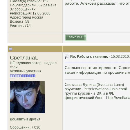
Сказал(а) спасибо: 152
работе. Алексей рассказал, что э
Поблагодарили 357 раз(а) в
37 сообщениях
Регистрация: 12.05.2008
Адрес: город москва
Возраст: 58
Рейтинг
: 714
СветланаL
Re: Работа с тканями. -
15.03.2010,
НЕ администратор - надоел
срач
Сколько всего интересного! Спас
активный участник
такая информация по крошечным к
Светлана Лунина (Svetlana Lunin)
обучение -
http://svetlana-lunin.com/
группы курсов -
в ВК
и
в ФБ
флористический блог -
http://svetlana
Добавить в друзья
Сообщений: 7,030