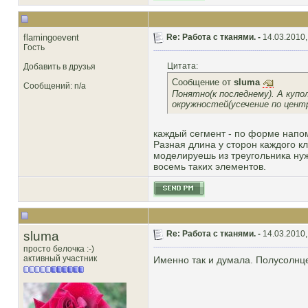
flamingoevent
Re: Работа с тканями. -
14.03.2010,
Гость
Цитата:
Добавить в друзья
Сообщение от
sluma
Сообщений: n/a
Понятно(к последнему). А купо
окружностей(усечение по цент
каждый сегмент - по форме напо
Разная длина у сторон каждого к
моделируешь из треугольника нуж
восемь таких элементов.
sluma
Re: Работа с тканями. -
14.03.2010,
просто белочка :-)
активный участник
Именно так и думала. Полусолнце