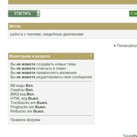
Стр
Метки
работа с тканями
,
свадебные драпировки
«
Предыдуща
Ваши права в разделе
Вы
не можете
создавать новые темы
Вы
не можете
отвечать в темах
Вы
не можете
прикреплять вложения
Вы
не можете
редактировать свои сообщения
BB коды
Вкл.
Смайлы
Вкл.
[IMG]
код
Вкл.
HTML код
Выкл.
Trackbacks
are
Выкл.
Pingbacks
are
Выкл.
Refbacks
are
Выкл.
Правила форума
Soundbo