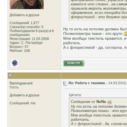
кажется что сложно...на самом
привыкла мерить миллиметры, 
оформления, если площадка бол
Добавить в друзья
флористикой - это безумно кра
Сообщений: 1,877
Сказал(а) спасибо: 0
Ну то есть на потолке должен быть
Поблагодарили 6 раз(а) в 6
Полкилометра ткани - это круто
сообщениях
Мне вообще текстиль нравится, и
Регистрация: 11.03.2008
работать.
Адрес: С.-Петербург
Возраст: 57
А с флористикой - да, согласна, 
Рейтинг
: 208
flamingoevent
Re: Работа с тканями. -
14.03.2010,
Гость
Цитата:
Добавить в друзья
Сообщение от
NoNa
Сообщений: n/a
Ну то есть на потолке должен 
Полкилометра ткани - это кр
Мне вообще текстиль нравится,
работать.
А с флористикой - да, согласн