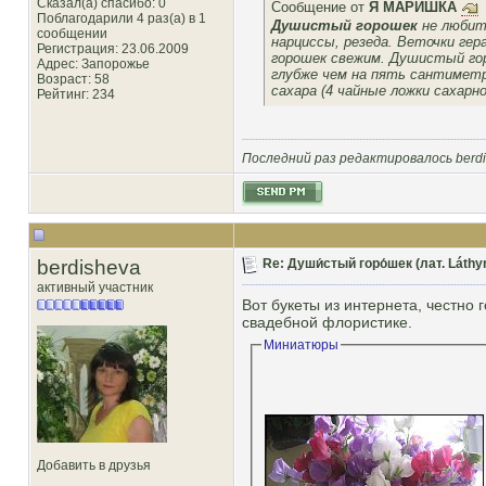
Сказал(а) спасибо: 0
Сообщение от
Я МАРИШКА
Поблагодарили 4 раз(а) в 1
Душистый горошек
не любит
сообщении
нарциссы, резеда. Веточки ге
Регистрация: 23.06.2009
горошек свежим. Душистый горо
Адрес: Запорожье
глубже чем на пять сантимет
Возраст: 58
сахара (4 чайные ложки сахарн
Рейтинг
: 234
Последний раз редактировалось berdis
berdisheva
Re: Души́стый горо́шек (лат. Láthy
активный участник
Вот букеты из интернета, честно 
свадебной флористике.
Миниатюры
Добавить в друзья