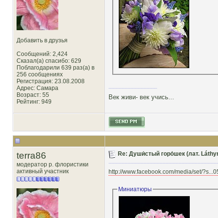
Добавить в друзья
Сообщений: 2,424
Сказал(а) спасибо: 629
Поблагодарили 639 раз(а) в
256 сообщениях
Регистрация: 23.08.2008
Адрес: Самара
Возраст: 55
Век живи- век учись...
Рейтинг
: 949
terra86
Re: Души́стый горо́шек (лат. Láthy
модератор р. флористики
активный участник
http://www.facebook.com/media/set/?s..
Миниатюры