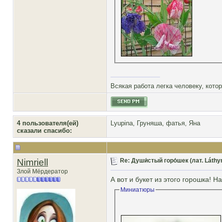
Всякая работа легка человеку, кото
4 пользователя(ей)
Lyupina
,
Груняша
,
фатья
,
Яна
сказали cпасибо:
Nimriell
Re: Души́стый горо́шек (лат. Láthy
Злой Мёрдератор
А вот и букет из этого горошка! 
Миниатюры