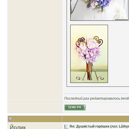
Последний раз редактировалось berdis
Йолик
Re: Души́стый горо́шек (лат. Láthy