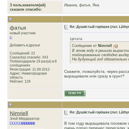
3 пользователя(ей)
Иванна
,
фатья
,
Яна
сказали cпасибо:
фатья
Re: Души́стый горо́шек (лат. Láthy
новый участник
Цитата:
Добавить в друзья
Сообщение от
Nimriell
В этом году я решила вырасти
Сообщений: 22
тейпированные свободно выдерж
Сказал(а) спасибо: 343
На будующий год обязательно 
Поблагодарили 19 раз(а) в 8
сообщениях
Регистрация: 11.09.2012
Скажите, пожалуйста, через расс
Адрес: Нижегородская
выращивали или сразу в грунт?
область
Рейтинг
: 129
Nimriell
Re: Души́стый горо́шек (лат. Láthy
Злой Мёрдератор
В том году выращивала посевом с
очень плохо перенес пересадку, х