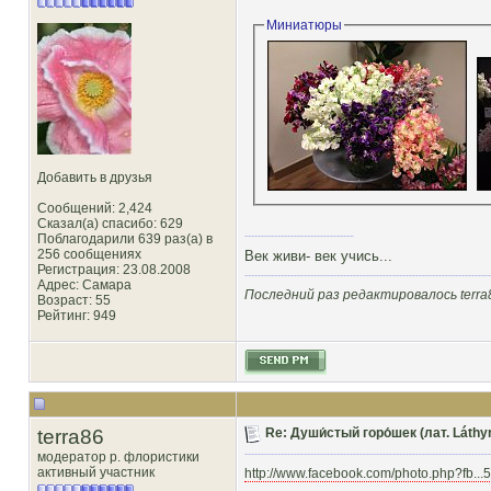
Миниатюры
Добавить в друзья
Сообщений: 2,424
Сказал(а) спасибо: 629
Поблагодарили 639 раз(а) в
256 сообщениях
Век живи- век учись...
Регистрация: 23.08.2008
Адрес: Самара
Последний раз редактировалось terra8
Возраст: 55
Рейтинг
: 949
terra86
Re: Души́стый горо́шек (лат. Láthy
модератор р. флористики
активный участник
http://www.facebook.com/photo.php?fb..