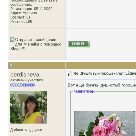
Поблагодарили 2 раз(а) в 2
сообщениях
Регистрация: 05.11.2009
Адрес: Украина
Возраст: 61
Рейтинг
: 166
berdisheva
Re: Души́стый горо́шек (лат. Láthy
активный участник
Вот еще букеты душистый гороше
Миниатюры
Добавить в друзья