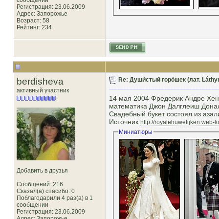
сообщении
Регистрация: 23.06.2009
Адрес: Запорожье
Возраст: 58
Рейтинг
: 234
berdisheva
Re: Души́стый горо́шек (лат. Láthy
активный участник
14 мая 2004 Фредерик Андре Хен
математика Джон Далглеиш Дона
Свадебный букет состоял из азали
Источник
http://royalehuwelijken.web-log
Миниатюры
Добавить в друзья
Сообщений: 216
Сказал(а) спасибо: 0
Поблагодарили 4 раз(а) в 1
сообщении
Регистрация: 23.06.2009
Адрес: Запорожье