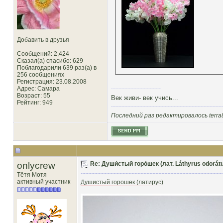
Добавить в друзья
Сообщений: 2,424
Сказал(а) спасибо: 629
Поблагодарили 639 раз(а) в
256 сообщениях
Регистрация: 23.08.2008
Адрес: Самара
Возраст: 55
Век живи- век учись...
Рейтинг
: 949
Последний раз редактировалось terra8
onlycrew
Re: Души́стый горо́шек (лат. Láthyrus odorátu
Тётя Мотя
активный участник
Душистый горошек (латирус)