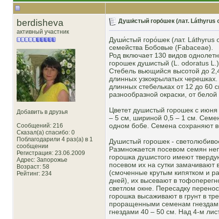
berdisheva
Души́стый горо́шек (лат. Láthyrus 
активный участник
Души́стый горо́шек (лат. Láthyru
семейства Бобовые (Fabaceae).
Род включает 130 видов однолетн
горошек душистый (L. odoratus L
Стебель вьющийся высотой до 2,4
длинных узкокрылатых черешках.
длинных стебельках от 12 до 60 
разнообразной окраски, от белой
Цветет душистый горошек с июня 
Добавить в друзья
– 5 см, шириной 0,5 – 1 см. Cеме
одном бобе. Семена сохраняют вс
Сообщений: 216
Сказал(а) спасибо: 0
Поблагодарили 4 раз(а) в 1
Душистый горошек - светолюбивое
сообщении
Размножается посевом семян неп
Регистрация: 23.06.2009
горошка душистого имеют твердую
Адрес: Запорожье
посевом их на сутки замачивают 
Возраст: 58
(смоченные крутым кипятком и рас
Рейтинг
: 234
дней), их высевают в тофоперегно
светлом окне. Пересадку перенос
горошка высаживают в грунт в тр
проращенными семенам гнездами 
гнездами 40 – 50 см. Над 4-м ли