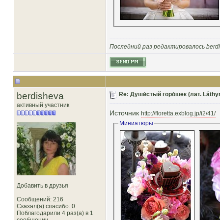
Последний раз редактировалось berdis
berdisheva
Re: Души́стый горо́шек (лат. Láthy
активный участник
Источник
http://floretta.exblog.jp/i2/41/
Миниатюры
Добавить в друзья
Сообщений: 216
Сказал(а) спасибо: 0
Поблагодарили 4 раз(а) в 1