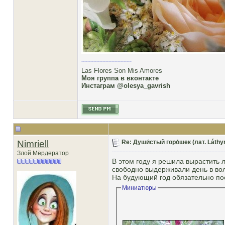
Las Flores Son Mis Amores
Моя группа в вконтакте
Инстаграм @olesya_gavrish
Nimriell
Re: Души́стый горо́шек (лат. Láthy
Злой Мёрдератор
В этом году я решила вырастить 
свободно выдерживали день в вол
На будующий год обязательно по
Миниатюры