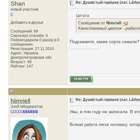
Shan
Re: Души́стый горо́шек (лат. Láthy
новый участник
Цитата:
Добавить в друзья
Сообщение от
Nimriell
Качественный цветок - радост
Сообщений: 68
Сказал(а) спасибо: 4
Поблагодарили 0 раз(а) в 0
Подскажите, какие сорта сажали?
сообщениях
Регистрация: 27.11.2010
Адрес: Украина,
Днепропетровская обл
Возраст: 48
Рейтинг
: 147
Nimriell
Re: Души́стый горо́шек (лат. Láthy
Злой Мёрдератор
Увы, в том году не записала. В эт
Всякая работа легка человеку, кото