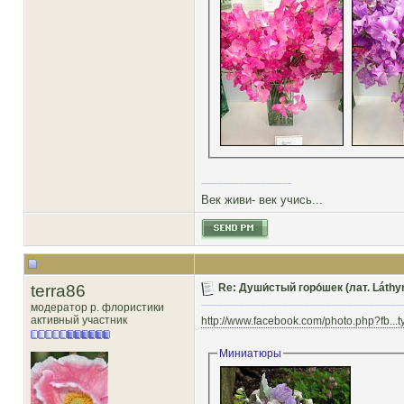
Век живи- век учись...
terra86
Re: Души́стый горо́шек (лат. Láthy
модератор р. флористики
активный участник
http://www.facebook.com/photo.php?fb...
Миниатюры