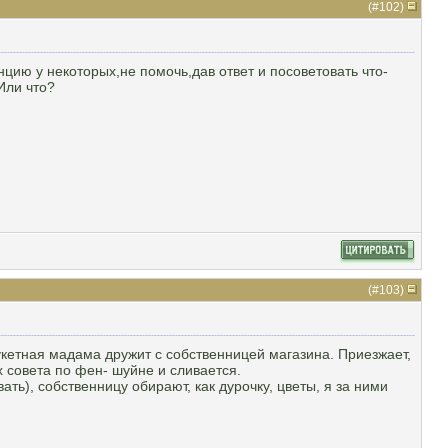
(#
102
)
цию у некоторых,не помочь,дав ответ и посоветовать что-
Или что?
(#
103
)
букетная мадама дружит с собственницей магазина. Приезжает,
их совета по фен- шуйне и сливается.
ть), собственницу обирают, как дурочку, цветы, я за ними