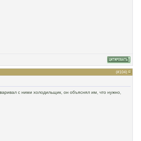
(#
104
)
варивал с ними холодильщик, он объяснял им, что нужно,