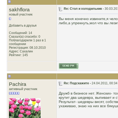
sakhflora
Re: Стол и холодильник -
30.03.20
новый участник
Вы меня конечно извините,я чело
либо,а упрекнуть,мол что вы лези
Добавить в друзья
Сообщений: 14
Сказал(а) спасибо: 0
Поблагодарили 1 раз в 1
сообщении
Регистрация: 08.10.2010
Адрес: Сахалин
Рейтинг
: 145
Pachira
Re: Подскажите -
24.04.2011, 00:34
активный участник
Дружб в бизнесе нет. Женских- т
крутит два шедевра, выпивает и с
Результат- шедевры висят, собств
ухаживаю, знаю на них все бякуш