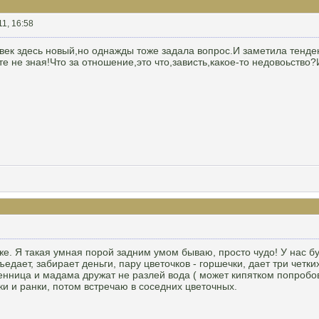
11, 16:58
век здесь новый,но однажды тоже задала вопрос.И заметила тенден
те не зная!Что за отношение,это что,зависть,какое-то недовоьство?
оже. Я такая умная порой задним умом бываю, просто чудо! У нас 
ъедает, забирает деньги, пару цветочков - горшечки, дает три четк
енница и мадама дружат не разлей вода ( может кипятком попробова
ки и ранки, потом встречаю в соседних цветочных.