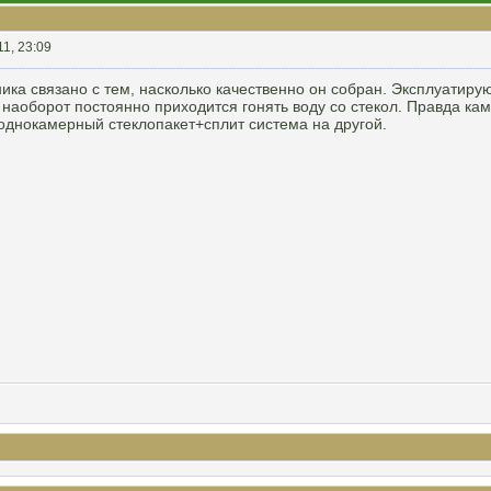
11, 23:09
ка связано с тем, насколько качественно он собран. Эксплуатирую
е наоборот постоянно приходится гонять воду со стекол. Правда к
однокамерный стеклопакет+сплит система на другой.