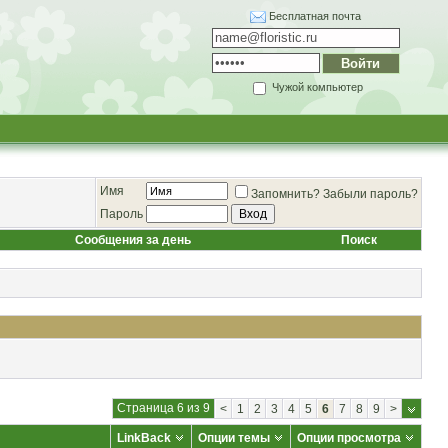
Бесплатная почта
Чужой компьютер
Имя
Запомнить?
Забыли пароль?
Пароль
Сообщения за день
Поиск
Страница 6 из 9
<
1
2
3
4
5
6
7
8
9
>
LinkBack
Опции темы
Опции просмотра