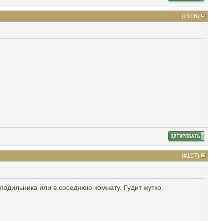
(#
106
)
(#
107
)
олодильника или в соседнюю комнату. Гудит жутко.